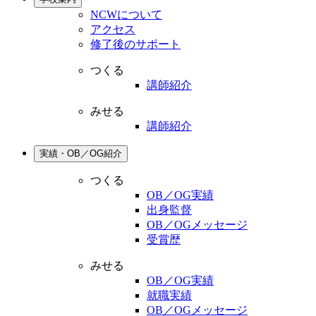
NCWについて
アクセス
修了後のサポート
つくる
講師紹介
みせる
講師紹介
実績・OB／OG紹介
つくる
OB／OG実績
出身監督
OB／OGメッセージ
受賞歴
みせる
OB／OG実績
就職実績
OB／OGメッセージ