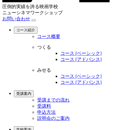
圧倒的実績を誇る映画学校
ニューシネマワークショップ
お問い合わせ
コース紹介
コース概要
つくる
コース [ベーシック]
コース [アドバンス]
みせる
コース [ベーシック]
コース [アドバンス]
受講案内
受講までの流れ
受講料
申込方法
説明会のご案内
学校案内