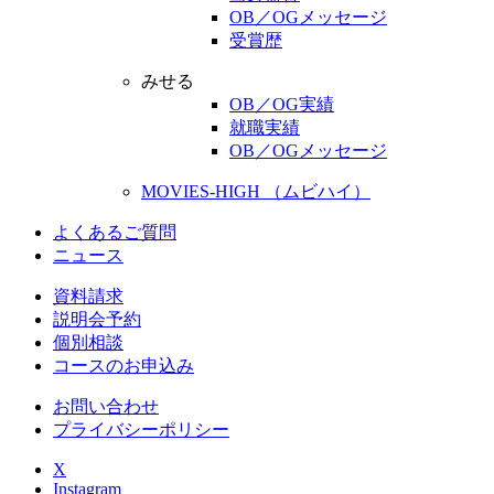
OB／OGメッセージ
受賞歴
みせる
OB／OG実績
就職実績
OB／OGメッセージ
MOVIES-HIGH （ムビハイ）
よくあるご質問
ニュース
資料請求
説明会予約
個別相談
コースのお申込み
お問い合わせ
プライバシーポリシー
X
Instagram