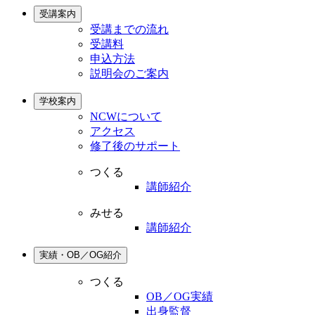
受講案内
受講までの流れ
受講料
申込方法
説明会のご案内
学校案内
NCWについて
アクセス
修了後のサポート
つくる
講師紹介
みせる
講師紹介
実績・OB／OG紹介
つくる
OB／OG実績
出身監督