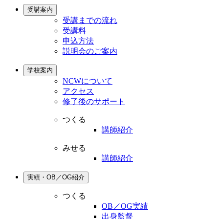
受講案内
受講までの流れ
受講料
申込方法
説明会のご案内
学校案内
NCWについて
アクセス
修了後のサポート
つくる
講師紹介
みせる
講師紹介
実績・OB／OG紹介
つくる
OB／OG実績
出身監督