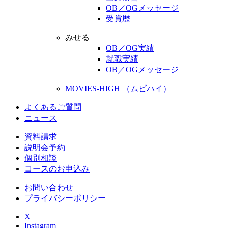
OB／OGメッセージ
受賞歴
みせる
OB／OG実績
就職実績
OB／OGメッセージ
MOVIES-HIGH （ムビハイ）
よくあるご質問
ニュース
資料請求
説明会予約
個別相談
コースのお申込み
お問い合わせ
プライバシーポリシー
X
Instagram