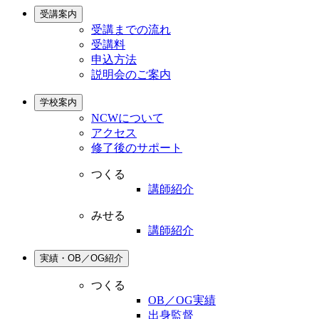
受講案内
受講までの流れ
受講料
申込方法
説明会のご案内
学校案内
NCWについて
アクセス
修了後のサポート
つくる
講師紹介
みせる
講師紹介
実績・OB／OG紹介
つくる
OB／OG実績
出身監督