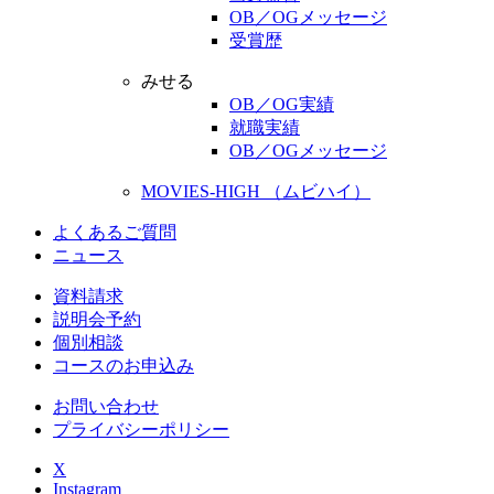
OB／OGメッセージ
受賞歴
みせる
OB／OG実績
就職実績
OB／OGメッセージ
MOVIES-HIGH （ムビハイ）
よくあるご質問
ニュース
資料請求
説明会予約
個別相談
コースのお申込み
お問い合わせ
プライバシーポリシー
X
Instagram