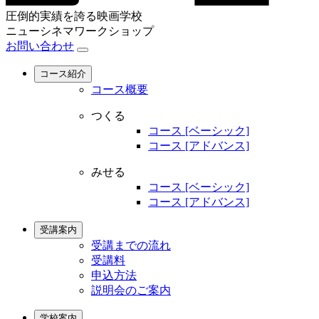
圧倒的実績を誇る映画学校
ニューシネマワークショップ
お問い合わせ
コース紹介
コース概要
つくる
コース [ベーシック]
コース [アドバンス]
みせる
コース [ベーシック]
コース [アドバンス]
受講案内
受講までの流れ
受講料
申込方法
説明会のご案内
学校案内