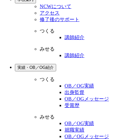
NCWについて
アクセス
修了後のサポート
つくる
講師紹介
みせる
講師紹介
実績・OB／OG紹介
つくる
OB／OG実績
出身監督
OB／OGメッセージ
受賞歴
みせる
OB／OG実績
就職実績
OB／OGメッセージ