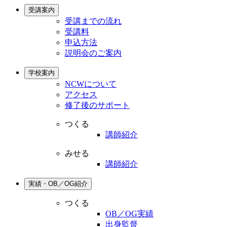
受講案内
受講までの流れ
受講料
申込方法
説明会のご案内
学校案内
NCWについて
アクセス
修了後のサポート
つくる
講師紹介
みせる
講師紹介
実績・OB／OG紹介
つくる
OB／OG実績
出身監督