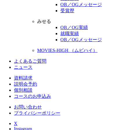
OB／OGメッセージ
受賞歴
みせる
OB／OG実績
就職実績
OB／OGメッセージ
MOVIES-HIGH （ムビハイ）
よくあるご質問
ニュース
資料請求
説明会予約
個別相談
コースのお申込み
お問い合わせ
プライバシーポリシー
X
Instagram