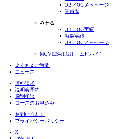
OB／OGメッセージ
受賞歴
みせる
OB／OG実績
就職実績
OB／OGメッセージ
MOVIES-HIGH （ムビハイ）
よくあるご質問
ニュース
資料請求
説明会予約
個別相談
コースのお申込み
お問い合わせ
プライバシーポリシー
X
Instagram