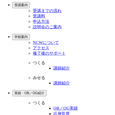
受講案内
受講までの流れ
受講料
申込方法
説明会のご案内
学校案内
NCWについて
アクセス
修了後のサポート
つくる
講師紹介
みせる
講師紹介
実績・OB／OG紹介
つくる
OB／OG実績
出身監督