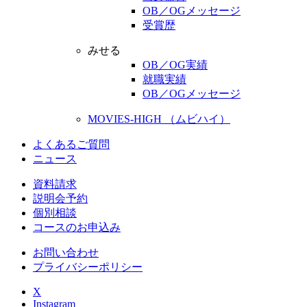
OB／OGメッセージ
受賞歴
みせる
OB／OG実績
就職実績
OB／OGメッセージ
MOVIES-HIGH （ムビハイ）
よくあるご質問
ニュース
資料請求
説明会予約
個別相談
コースのお申込み
お問い合わせ
プライバシーポリシー
X
Instagram