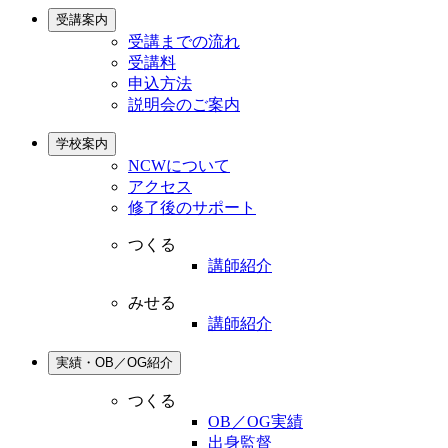
受講案内
受講までの流れ
受講料
申込方法
説明会のご案内
学校案内
NCWについて
アクセス
修了後のサポート
つくる
講師紹介
みせる
講師紹介
実績・OB／OG紹介
つくる
OB／OG実績
出身監督