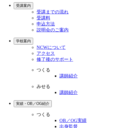
受講案内
受講までの流れ
受講料
申込方法
説明会のご案内
学校案内
NCWについて
アクセス
修了後のサポート
つくる
講師紹介
みせる
講師紹介
実績・OB／OG紹介
つくる
OB／OG実績
出身監督