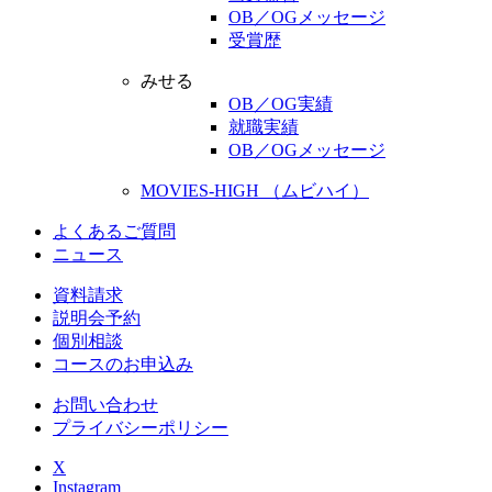
OB／OGメッセージ
受賞歴
みせる
OB／OG実績
就職実績
OB／OGメッセージ
MOVIES-HIGH （ムビハイ）
よくあるご質問
ニュース
資料請求
説明会予約
個別相談
コースのお申込み
お問い合わせ
プライバシーポリシー
X
Instagram