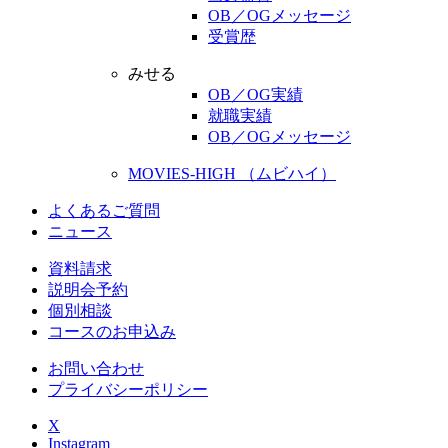
OB／OGメッセージ
受賞歴
みせる
OB／OG実績
就職実績
OB／OGメッセージ
MOVIES-HIGH （ムビハイ）
よくあるご質問
ニュース
資料請求
説明会予約
個別相談
コースのお申込み
お問い合わせ
プライバシーポリシー
X
Instagram