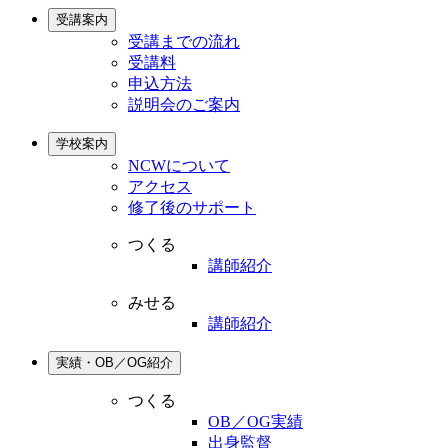
受講案内
受講までの流れ
受講料
申込方法
説明会のご案内
学校案内
NCWについて
アクセス
修了後のサポート
つくる
講師紹介
みせる
講師紹介
実績・OB／OG紹介
つくる
OB／OG実績
出身監督