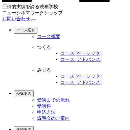
圧倒的実績を誇る映画学校
ニューシネマワークショップ
お問い合わせ
コース紹介
コース概要
つくる
コース [ベーシック]
コース [アドバンス]
みせる
コース [ベーシック]
コース [アドバンス]
受講案内
受講までの流れ
受講料
申込方法
説明会のご案内
学校案内