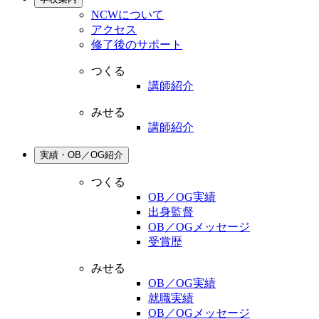
NCWについて
アクセス
修了後のサポート
つくる
講師紹介
みせる
講師紹介
実績・OB／OG紹介
つくる
OB／OG実績
出身監督
OB／OGメッセージ
受賞歴
みせる
OB／OG実績
就職実績
OB／OGメッセージ