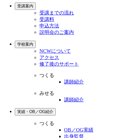
受講案内
受講までの流れ
受講料
申込方法
説明会のご案内
学校案内
NCWについて
アクセス
修了後のサポート
つくる
講師紹介
みせる
講師紹介
実績・OB／OG紹介
つくる
OB／OG実績
出身監督