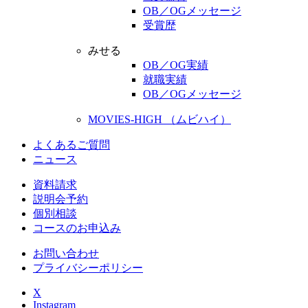
OB／OGメッセージ
受賞歴
みせる
OB／OG実績
就職実績
OB／OGメッセージ
MOVIES-HIGH （ムビハイ）
よくあるご質問
ニュース
資料請求
説明会予約
個別相談
コースのお申込み
お問い合わせ
プライバシーポリシー
X
Instagram