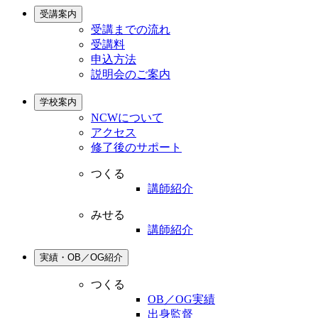
受講案内
受講までの流れ
受講料
申込方法
説明会のご案内
学校案内
NCWについて
アクセス
修了後のサポート
つくる
講師紹介
みせる
講師紹介
実績・OB／OG紹介
つくる
OB／OG実績
出身監督