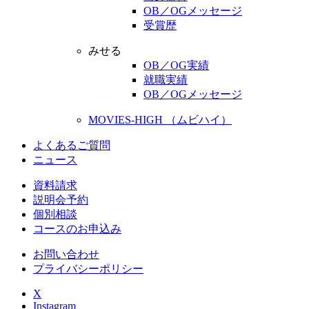
OB／OGメッセージ
受賞歴
みせる
OB／OG実績
就職実績
OB／OGメッセージ
MOVIES-HIGH （ムビハイ）
よくあるご質問
ニュース
資料請求
説明会予約
個別相談
コースのお申込み
お問い合わせ
プライバシーポリシー
X
Instagram