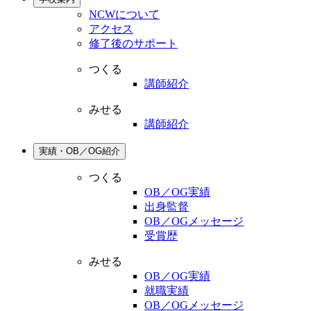
NCWについて
アクセス
修了後のサポート
つくる
講師紹介
みせる
講師紹介
実績・OB／OG紹介
つくる
OB／OG実績
出身監督
OB／OGメッセージ
受賞歴
みせる
OB／OG実績
就職実績
OB／OGメッセージ