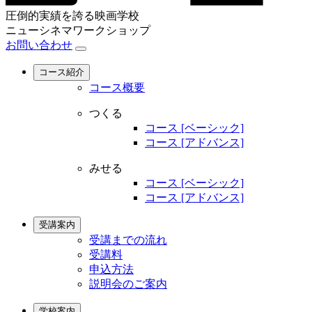
圧倒的実績を誇る映画学校
ニューシネマワークショップ
お問い合わせ
コース紹介
コース概要
つくる
コース [ベーシック]
コース [アドバンス]
みせる
コース [ベーシック]
コース [アドバンス]
受講案内
受講までの流れ
受講料
申込方法
説明会のご案内
学校案内