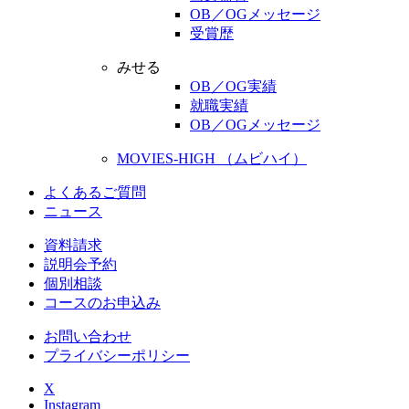
OB／OGメッセージ
受賞歴
みせる
OB／OG実績
就職実績
OB／OGメッセージ
MOVIES-HIGH （ムビハイ）
よくあるご質問
ニュース
資料請求
説明会予約
個別相談
コースのお申込み
お問い合わせ
プライバシーポリシー
X
Instagram