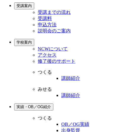
受講案内
受講までの流れ
受講料
申込方法
説明会のご案内
学校案内
NCWについて
アクセス
修了後のサポート
つくる
講師紹介
みせる
講師紹介
実績・OB／OG紹介
つくる
OB／OG実績
出身監督