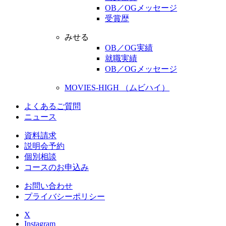
OB／OGメッセージ
受賞歴
みせる
OB／OG実績
就職実績
OB／OGメッセージ
MOVIES-HIGH （ムビハイ）
よくあるご質問
ニュース
資料請求
説明会予約
個別相談
コースのお申込み
お問い合わせ
プライバシーポリシー
X
Instagram