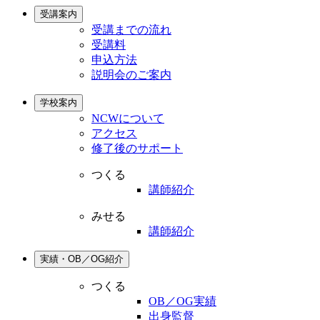
受講案内
受講までの流れ
受講料
申込方法
説明会のご案内
学校案内
NCWについて
アクセス
修了後のサポート
つくる
講師紹介
みせる
講師紹介
実績・OB／OG紹介
つくる
OB／OG実績
出身監督