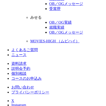
OB／OGメッセージ
受賞歴
みせる
OB／OG実績
就職実績
OB／OGメッセージ
MOVIES-HIGH （ムビハイ）
よくあるご質問
ニュース
資料請求
説明会予約
個別相談
コースのお申込み
お問い合わせ
プライバシーポリシー
X
Instagram