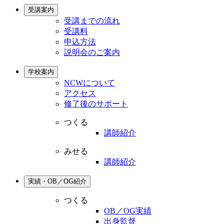
受講案内
受講までの流れ
受講料
申込方法
説明会のご案内
学校案内
NCWについて
アクセス
修了後のサポート
つくる
講師紹介
みせる
講師紹介
実績・OB／OG紹介
つくる
OB／OG実績
出身監督