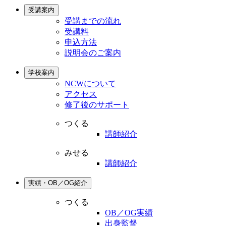
受講案内
受講までの流れ
受講料
申込方法
説明会のご案内
学校案内
NCWについて
アクセス
修了後のサポート
つくる
講師紹介
みせる
講師紹介
実績・OB／OG紹介
つくる
OB／OG実績
出身監督