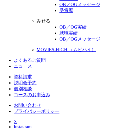
OB／OGメッセージ
受賞歴
みせる
OB／OG実績
就職実績
OB／OGメッセージ
MOVIES-HIGH （ムビハイ）
よくあるご質問
ニュース
資料請求
説明会予約
個別相談
コースのお申込み
お問い合わせ
プライバシーポリシー
X
Instagram