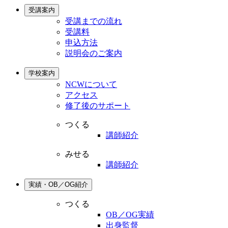
受講案内
受講までの流れ
受講料
申込方法
説明会のご案内
学校案内
NCWについて
アクセス
修了後のサポート
つくる
講師紹介
みせる
講師紹介
実績・OB／OG紹介
つくる
OB／OG実績
出身監督