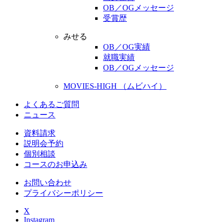
OB／OGメッセージ
受賞歴
みせる
OB／OG実績
就職実績
OB／OGメッセージ
MOVIES-HIGH （ムビハイ）
よくあるご質問
ニュース
資料請求
説明会予約
個別相談
コースのお申込み
お問い合わせ
プライバシーポリシー
X
Instagram