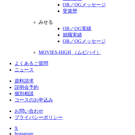
OB／OGメッセージ
受賞歴
みせる
OB／OG実績
就職実績
OB／OGメッセージ
MOVIES-HIGH （ムビハイ）
よくあるご質問
ニュース
資料請求
説明会予約
個別相談
コースのお申込み
お問い合わせ
プライバシーポリシー
X
Instagram