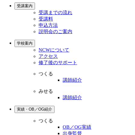
受講案内
受講までの流れ
受講料
申込方法
説明会のご案内
学校案内
NCWについて
アクセス
修了後のサポート
つくる
講師紹介
みせる
講師紹介
実績・OB／OG紹介
つくる
OB／OG実績
出身監督