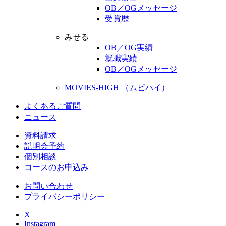
OB／OGメッセージ
受賞歴
みせる
OB／OG実績
就職実績
OB／OGメッセージ
MOVIES-HIGH （ムビハイ）
よくあるご質問
ニュース
資料請求
説明会予約
個別相談
コースのお申込み
お問い合わせ
プライバシーポリシー
X
Instagram