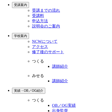
受講案内
受講までの流れ
受講料
申込方法
説明会のご案内
学校案内
NCWについて
アクセス
修了後のサポート
つくる
講師紹介
みせる
講師紹介
実績・OB／OG紹介
つくる
OB／OG実績
出身監督