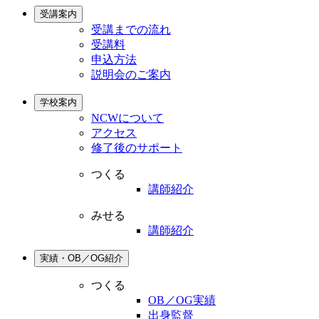
受講案内
受講までの流れ
受講料
申込方法
説明会のご案内
学校案内
NCWについて
アクセス
修了後のサポート
つくる
講師紹介
みせる
講師紹介
実績・OB／OG紹介
つくる
OB／OG実績
出身監督