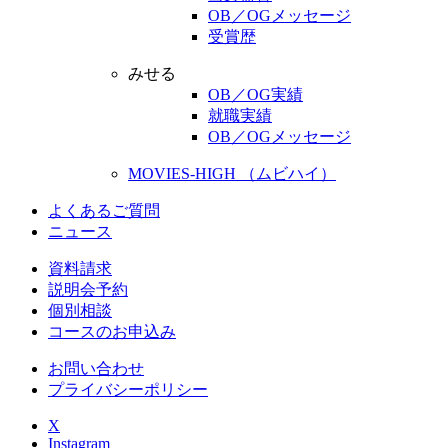
OB／OGメッセージ
受賞歴
みせる
OB／OG実績
就職実績
OB／OGメッセージ
MOVIES-HIGH （ムビハイ）
よくあるご質問
ニュース
資料請求
説明会予約
個別相談
コースのお申込み
お問い合わせ
プライバシーポリシー
X
Instagram