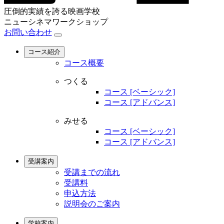
圧倒的実績を誇る映画学校
ニューシネマワークショップ
お問い合わせ
コース紹介
コース概要
つくる
コース [ベーシック]
コース [アドバンス]
みせる
コース [ベーシック]
コース [アドバンス]
受講案内
受講までの流れ
受講料
申込方法
説明会のご案内
学校案内