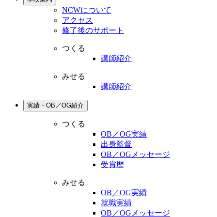
NCWについて
アクセス
修了後のサポート
つくる
講師紹介
みせる
講師紹介
実績・OB／OG紹介
つくる
OB／OG実績
出身監督
OB／OGメッセージ
受賞歴
みせる
OB／OG実績
就職実績
OB／OGメッセージ