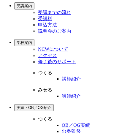
受講案内
受講までの流れ
受講料
申込方法
説明会のご案内
学校案内
NCWについて
アクセス
修了後のサポート
つくる
講師紹介
みせる
講師紹介
実績・OB／OG紹介
つくる
OB／OG実績
出身監督