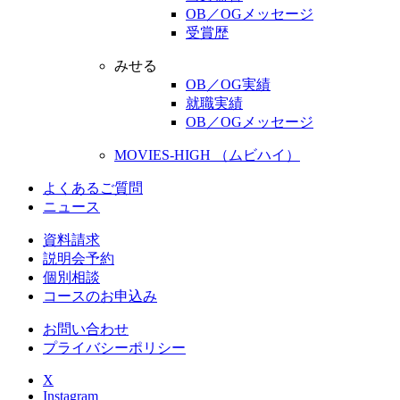
OB／OGメッセージ
受賞歴
みせる
OB／OG実績
就職実績
OB／OGメッセージ
MOVIES-HIGH （ムビハイ）
よくあるご質問
ニュース
資料請求
説明会予約
個別相談
コースのお申込み
お問い合わせ
プライバシーポリシー
X
Instagram