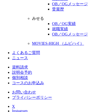
OB／OGメッセージ
受賞歴
みせる
OB／OG実績
就職実績
OB／OGメッセージ
MOVIES-HIGH （ムビハイ）
よくあるご質問
ニュース
資料請求
説明会予約
個別相談
コースのお申込み
お問い合わせ
プライバシーポリシー
X
Instagram