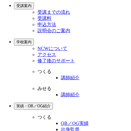
受講案内
受講までの流れ
受講料
申込方法
説明会のご案内
学校案内
NCWについて
アクセス
修了後のサポート
つくる
講師紹介
みせる
講師紹介
実績・OB／OG紹介
つくる
OB／OG実績
出身監督