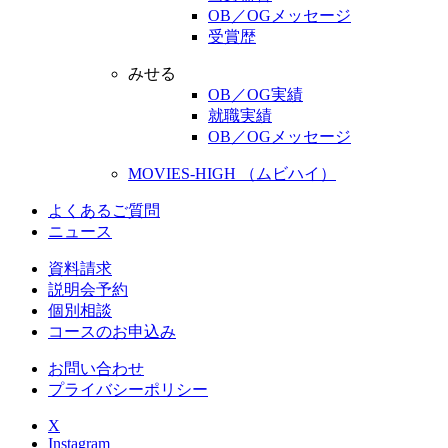
OB／OGメッセージ
受賞歴
みせる
OB／OG実績
就職実績
OB／OGメッセージ
MOVIES-HIGH （ムビハイ）
よくあるご質問
ニュース
資料請求
説明会予約
個別相談
コースのお申込み
お問い合わせ
プライバシーポリシー
X
Instagram