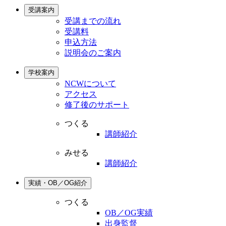
受講案内
受講までの流れ
受講料
申込方法
説明会のご案内
学校案内
NCWについて
アクセス
修了後のサポート
つくる
講師紹介
みせる
講師紹介
実績・OB／OG紹介
つくる
OB／OG実績
出身監督