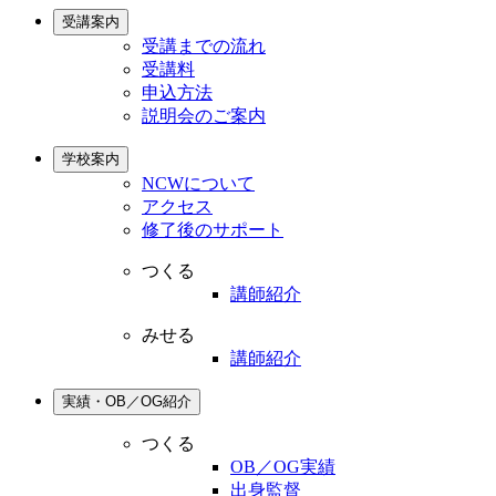
受講案内
受講までの流れ
受講料
申込方法
説明会のご案内
学校案内
NCWについて
アクセス
修了後のサポート
つくる
講師紹介
みせる
講師紹介
実績・OB／OG紹介
つくる
OB／OG実績
出身監督