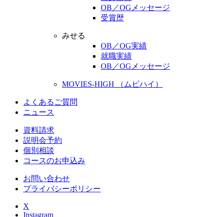
OB／OGメッセージ
受賞歴
みせる
OB／OG実績
就職実績
OB／OGメッセージ
MOVIES-HIGH （ムビハイ）
よくあるご質問
ニュース
資料請求
説明会予約
個別相談
コースのお申込み
お問い合わせ
プライバシーポリシー
X
Instagram