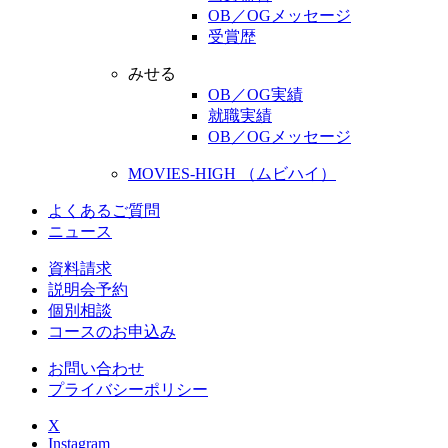
OB／OGメッセージ
受賞歴
みせる
OB／OG実績
就職実績
OB／OGメッセージ
MOVIES-HIGH （ムビハイ）
よくあるご質問
ニュース
資料請求
説明会予約
個別相談
コースのお申込み
お問い合わせ
プライバシーポリシー
X
Instagram