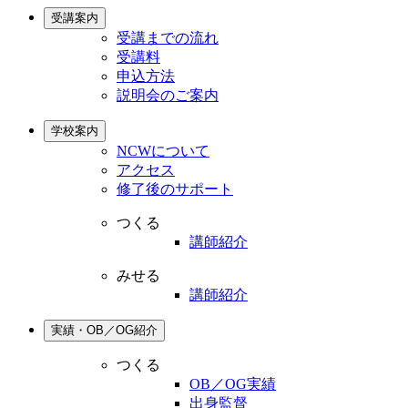
受講案内
受講までの流れ
受講料
申込方法
説明会のご案内
学校案内
NCWについて
アクセス
修了後のサポート
つくる
講師紹介
みせる
講師紹介
実績・OB／OG紹介
つくる
OB／OG実績
出身監督