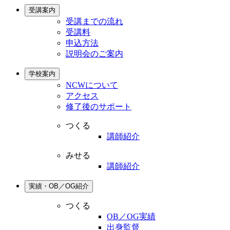
受講案内
受講までの流れ
受講料
申込方法
説明会のご案内
学校案内
NCWについて
アクセス
修了後のサポート
つくる
講師紹介
みせる
講師紹介
実績・OB／OG紹介
つくる
OB／OG実績
出身監督