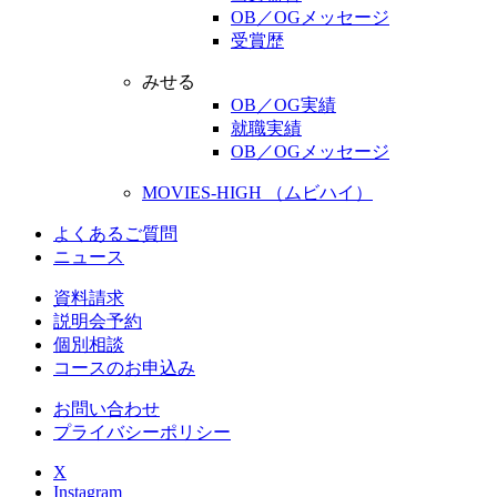
OB／OGメッセージ
受賞歴
みせる
OB／OG実績
就職実績
OB／OGメッセージ
MOVIES-HIGH （ムビハイ）
よくあるご質問
ニュース
資料請求
説明会予約
個別相談
コースのお申込み
お問い合わせ
プライバシーポリシー
X
Instagram