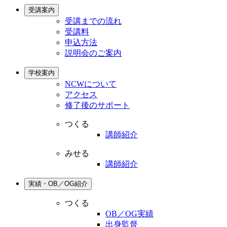
受講案内
受講までの流れ
受講料
申込方法
説明会のご案内
学校案内
NCWについて
アクセス
修了後のサポート
つくる
講師紹介
みせる
講師紹介
実績・OB／OG紹介
つくる
OB／OG実績
出身監督