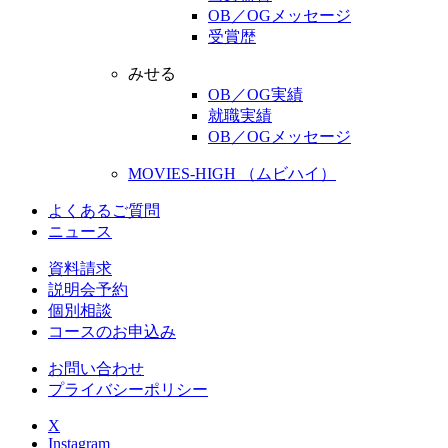
OB／OGメッセージ
受賞歴
みせる
OB／OG実績
就職実績
OB／OGメッセージ
MOVIES-HIGH （ムビハイ）
よくあるご質問
ニュース
資料請求
説明会予約
個別相談
コースのお申込み
お問い合わせ
プライバシーポリシー
X
Instagram