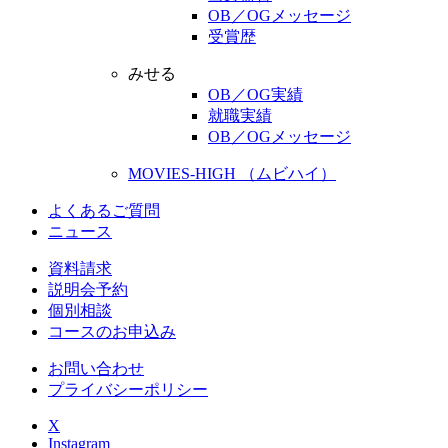
OB／OGメッセージ
受賞歴
みせる
OB／OG実績
就職実績
OB／OGメッセージ
MOVIES-HIGH （ムビハイ）
よくあるご質問
ニュース
資料請求
説明会予約
個別相談
コースのお申込み
お問い合わせ
プライバシーポリシー
X
Instagram