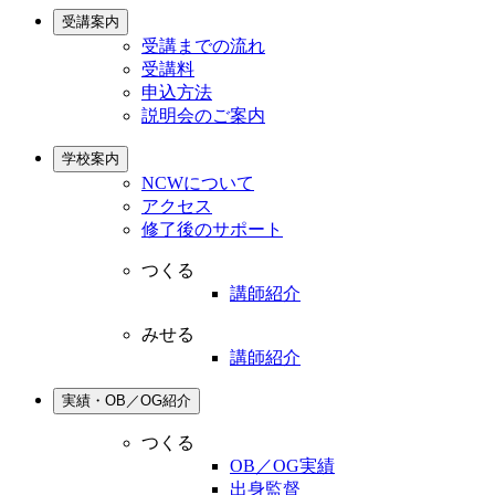
受講案内
受講までの流れ
受講料
申込方法
説明会のご案内
学校案内
NCWについて
アクセス
修了後のサポート
つくる
講師紹介
みせる
講師紹介
実績・OB／OG紹介
つくる
OB／OG実績
出身監督