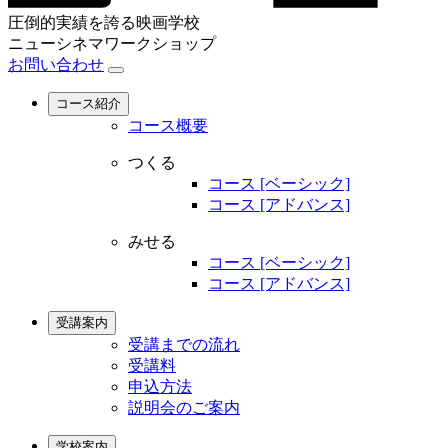
圧倒的実績を誇る映画学校
ニューシネマワークショップ
お問い合わせ
コース紹介
コース概要
つくる
コース [ベーシック]
コース [アドバンス]
みせる
コース [ベーシック]
コース [アドバンス]
受講案内
受講までの流れ
受講料
申込方法
説明会のご案内
学校案内