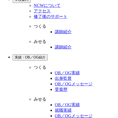
NCWについて
アクセス
修了後のサポート
つくる
講師紹介
みせる
講師紹介
実績・OB／OG紹介
つくる
OB／OG実績
出身監督
OB／OGメッセージ
受賞歴
みせる
OB／OG実績
就職実績
OB／OGメッセージ