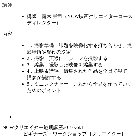
講師
講師：露木 栄司
（NCW映画クリエイターコース
ディレクター）
内容
1．撮影準備
課題を映像化する打ち合わせ、撮
影場所や配役の決定
2．撮影
実際に１シーンを撮影する
3．編集
撮影した映像を編集する
4．上映＆講評
編集された作品を全員で観て、
講師が講評する
5．ミニレクチャー
これから作品を作っていく
ためのポイント
NCWクリエイター短期講座2019 vol.1
ビギナーズ・ワークショップ［クリエイター］