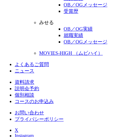
OB／OGメッセージ
受賞歴
みせる
OB／OG実績
就職実績
OB／OGメッセージ
MOVIES-HIGH （ムビハイ）
よくあるご質問
ニュース
資料請求
説明会予約
個別相談
コースのお申込み
お問い合わせ
プライバシーポリシー
X
Instagram