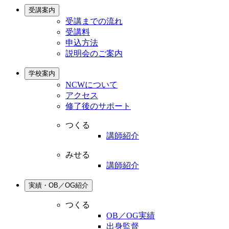
受講案内
受講までの流れ
受講料
申込方法
説明会のご案内
学校案内
NCWについて
アクセス
修了後のサポート
つくる
講師紹介
みせる
講師紹介
実績・OB／OG紹介
つくる
OB／OG実績
出身監督