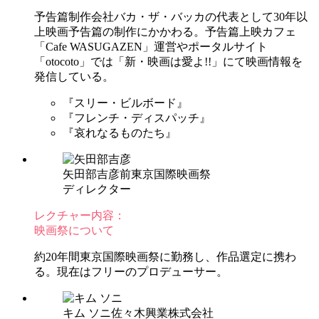
予告篇制作会社バカ・ザ・バッカの代表として30年以
上映画予告篇の制作にかかわる。予告篇上映カフェ
「Cafe WASUGAZEN」運営やポータルサイト
「otocoto」では「新・映画は愛よ!!」にて映画情報を
発信している。
『スリー・ビルボード』
『フレンチ・ディスパッチ』
『哀れなるものたち』
矢田部吉彦
前東京国際映画祭
ディレクター
レクチャー内容：
映画祭について
約20年間東京国際映画祭に勤務し、作品選定に携わ
る。現在はフリーのプロデューサー。
キム ソニ
佐々木興業株式会社