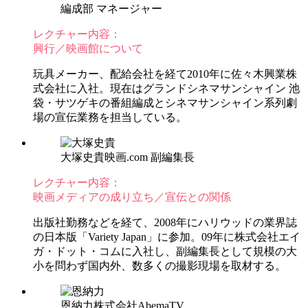
編成部 マネージャー
レクチャー内容：
興行／映画館について
玩具メーカー、配給会社を経て2010年に佐々木興業株
式会社に入社。現在はグランドシネマサンシャイン 池
袋・サツゲキの番組編成とシネマサンシャイン系列劇
場の宣伝業務を担当している。
大塚史貴
映画.com 副編集長
レクチャー内容：
映画メディアの成り立ち／宣伝との関係
出版社勤務などを経て、2008年にハリウッドの業界誌
の日本版「Variety Japan」に参加。09年に株式会社エイ
ガ・ドット・コムに入社し、副編集長として規模の大
小を問わず国内外、数多くの撮影現場を取材する。
恩納力
株式会社AbemaTV