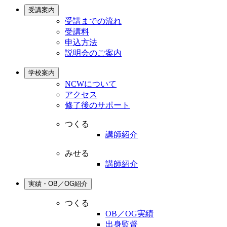
受講案内
受講までの流れ
受講料
申込方法
説明会のご案内
学校案内
NCWについて
アクセス
修了後のサポート
つくる
講師紹介
みせる
講師紹介
実績・OB／OG紹介
つくる
OB／OG実績
出身監督