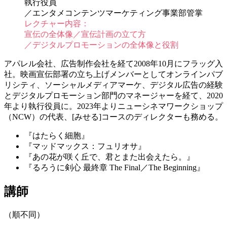
執行役員
／エンタメコンテンツマーケティング事業部管掌
レクチャー内容：
宣伝の全体像／宣伝計画の立て方
／デジタルプロモーションの全体像と役割
アパレル会社、広告制作会社を経て2008年10月にフラッグ入
社。映画宣伝部署の立ち上げメンバーとしてオンラインパブ
リシティ、ソーシャルメディアマーケ、デジタル広告の経験
とデジタルプロモーション部門のマネージャーを経て、2020
年より執行役員に。2023年よりニューシネマワークショップ
（NCW）の代表、[みせる]コースのディレクターも務める。
『はたらく細胞』
『マッドマックス：フュリオサ』
『あの花が咲く丘で、君とまた出会えたら。』
『るろうに剣心 最終章 The Final／The Beginning』
講師
（順不同）