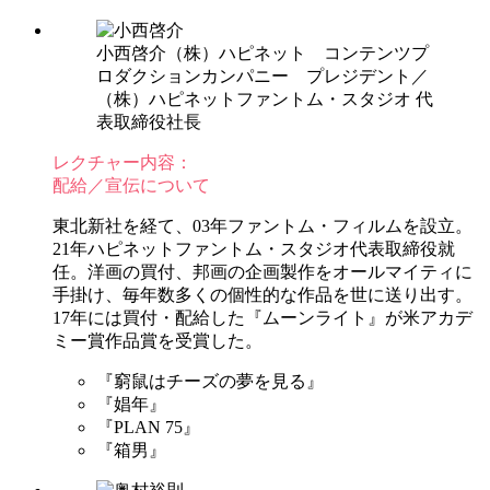
小西啓介
（株）ハピネット コンテンツプ
ロダクションカンパニー プレジデント／
（株）ハピネットファントム・スタジオ 代
表取締役社長
レクチャー内容：
配給／宣伝について
東北新社を経て、03年ファントム・フィルムを設立。
21年ハピネットファントム・スタジオ代表取締役就
任。洋画の買付、邦画の企画製作をオールマイティに
手掛け、毎年数多くの個性的な作品を世に送り出す。
17年には買付・配給した『ムーンライト』が米アカデ
ミー賞作品賞を受賞した。
『窮鼠はチーズの夢を見る』
『娼年』
『PLAN 75』
『箱男』