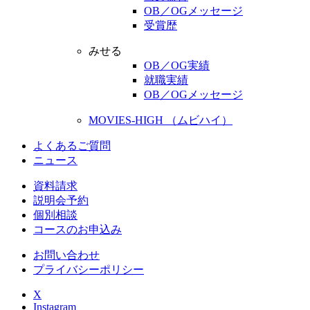
OB／OGメッセージ
受賞歴
みせる
OB／OG実績
就職実績
OB／OGメッセージ
MOVIES-HIGH （ムビハイ）
よくあるご質問
ニュース
資料請求
説明会予約
個別相談
コースのお申込み
お問い合わせ
プライバシーポリシー
X
Instagram