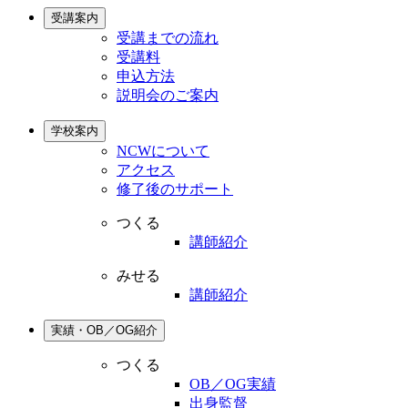
受講案内
受講までの流れ
受講料
申込方法
説明会のご案内
学校案内
NCWについて
アクセス
修了後のサポート
つくる
講師紹介
みせる
講師紹介
実績・OB／OG紹介
つくる
OB／OG実績
出身監督