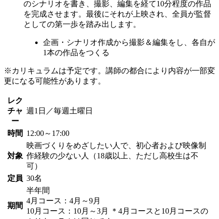
のシナリオを書き、撮影、編集を経て10分程度の作品
を完成させます。最後にそれが上映され、全員が監督
としての第一歩を踏み出します。
企画・シナリオ作成から撮影＆編集をし、各自が
1本の作品をつくる
※カリキュラムは予定です。講師の都合により内容が一部変
更になる可能性があります。
レク
チャ
週1日／毎週土曜日
ー
時間
12:00～17:00
映画づくりをめざしたい人で、初心者および映像制
対象
作経験の少ない人（18歳以上、ただし高校生は不
可）
定員
30名
半年間
4月コース：4月～9月
期間
10月コース：10月～3月
＊4月コースと10月コースの