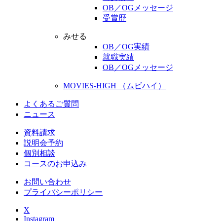
OB／OGメッセージ
受賞歴
みせる
OB／OG実績
就職実績
OB／OGメッセージ
MOVIES-HIGH （ムビハイ）
よくあるご質問
ニュース
資料請求
説明会予約
個別相談
コースのお申込み
お問い合わせ
プライバシーポリシー
X
Instagram