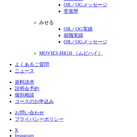
OB／OGメッセージ
受賞歴
みせる
OB／OG実績
就職実績
OB／OGメッセージ
MOVIES-HIGH （ムビハイ）
よくあるご質問
ニュース
資料請求
説明会予約
個別相談
コースのお申込み
お問い合わせ
プライバシーポリシー
X
Instagram