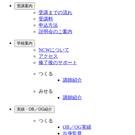
受講案内
受講までの流れ
受講料
申込方法
説明会のご案内
学校案内
NCWについて
アクセス
修了後のサポート
つくる
講師紹介
みせる
講師紹介
実績・OB／OG紹介
つくる
OB／OG実績
出身監督