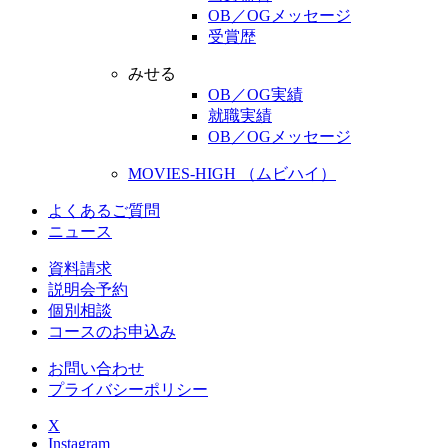
OB／OGメッセージ
受賞歴
みせる
OB／OG実績
就職実績
OB／OGメッセージ
MOVIES-HIGH （ムビハイ）
よくあるご質問
ニュース
資料請求
説明会予約
個別相談
コースのお申込み
お問い合わせ
プライバシーポリシー
X
Instagram