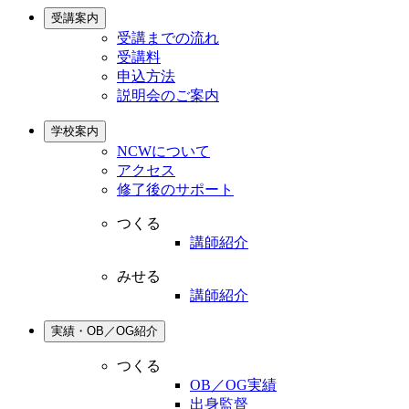
受講案内
受講までの流れ
受講料
申込方法
説明会のご案内
学校案内
NCWについて
アクセス
修了後のサポート
つくる
講師紹介
みせる
講師紹介
実績・OB／OG紹介
つくる
OB／OG実績
出身監督