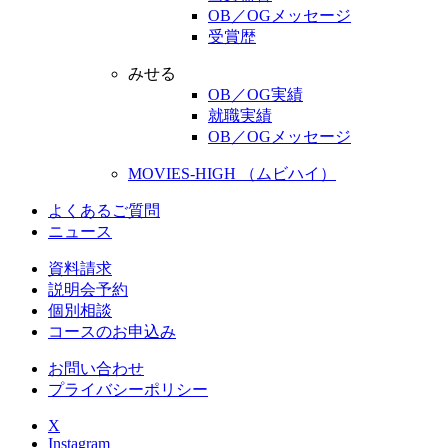
OB／OGメッセージ
受賞歴
みせる
OB／OG実績
就職実績
OB／OGメッセージ
MOVIES-HIGH （ムビハイ）
よくあるご質問
ニュース
資料請求
説明会予約
個別相談
コースのお申込み
お問い合わせ
プライバシーポリシー
X
Instagram