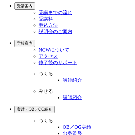
受講案内
受講までの流れ
受講料
申込方法
説明会のご案内
学校案内
NCWについて
アクセス
修了後のサポート
つくる
講師紹介
みせる
講師紹介
実績・OB／OG紹介
つくる
OB／OG実績
出身監督