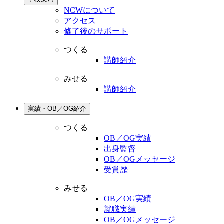
NCWについて
アクセス
修了後のサポート
つくる
講師紹介
みせる
講師紹介
実績・OB／OG紹介
つくる
OB／OG実績
出身監督
OB／OGメッセージ
受賞歴
みせる
OB／OG実績
就職実績
OB／OGメッセージ