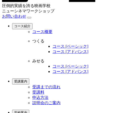
圧倒的実績を誇る映画学校
ニューシネマワークショップ
お問い合わせ
コース紹介
コース概要
つくる
コース [ベーシック]
コース [アドバンス]
みせる
コース [ベーシック]
コース [アドバンス]
受講案内
受講までの流れ
受講料
申込方法
説明会のご案内
学校案内