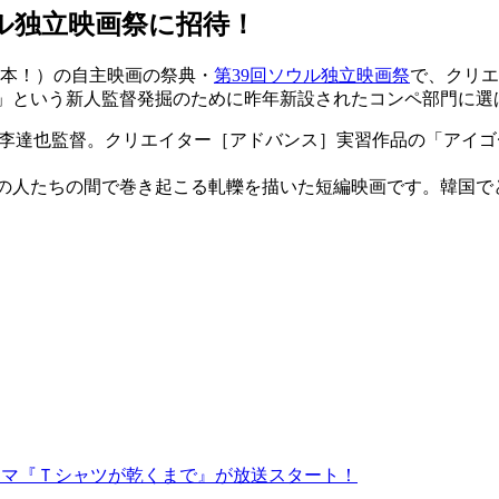
ウル独立映画祭に招待！
10本！）の自主映画の祭典・
第39回ソウル独立映画祭
で、クリエ
しい選択」という新人監督発掘のために昨年新設されたコンペ部門に
る李達也監督。クリエイター［アドバンス］実習作品の「アイゴ
中国の人たちの間で巻き起こる軋轢を描いた短編映画です。韓国
ドラマ『Ｔシャツが乾くまで』が放送スタート！