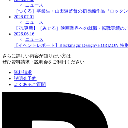
ニュース
［つくる］卒業生・山田遊監督の初長編作品『ロックン
2026.07.01
ニュース
【7/1更新】［みせる］映画業界への就職・転職実績の
2026.06.16
ニュース
【イベントレポート】Blackmagic Design×HORIZO
さらに詳しい内容が知りたい方は
ぜひ資料請求・説明会をご利用ください
資料請求
説明会予約
よくあるご質問