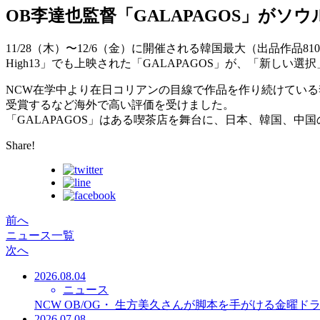
OB李達也監督「GALAPAGOS」がソ
11/28（木）〜12/6（金）に開催される韓国最大（出品作品8
High13」でも上映された「GALAPAGOS」が、「新
NCW在学中より在日コリアンの目線で作品を作り続けてい
受賞するなど海外で高い評価を受けました。
「GALAPAGOS」はある喫茶店を舞台に、日本、韓国、
Share!
前へ
ニュース一覧
次へ
2026.08.04
ニュース
NCW OB/OG・ 生方美久さんが脚本を手がける金曜
2026.07.08