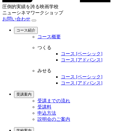
圧倒的実績を誇る映画学校
ニューシネマワークショップ
お問い合わせ
コース紹介
コース概要
つくる
コース [ベーシック]
コース [アドバンス]
みせる
コース [ベーシック]
コース [アドバンス]
受講案内
受講までの流れ
受講料
申込方法
説明会のご案内
学校案内