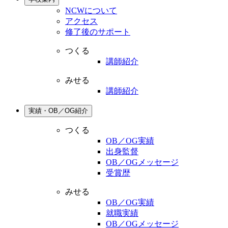
NCWについて
アクセス
修了後のサポート
つくる
講師紹介
みせる
講師紹介
実績・OB／OG紹介
つくる
OB／OG実績
出身監督
OB／OGメッセージ
受賞歴
みせる
OB／OG実績
就職実績
OB／OGメッセージ