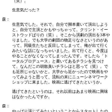
（笑）。
生意気だった？
森：
生意気でした。それで、自分で脚本書いて演出しよう
と。自分で主演とかもやっちゃって、クリント・イー
ストウッドばりの（笑）。そこから演劇の演出を3本や
りました。でも大学の劇団の物足りなさというのがあ
って、同級生たちと反目してしまって、俺が出て行く
みたいな話になっちゃいました。出て行くと、今度は
やることがなくなってしまったんです。そしたら「ト
ータルプロデュース」と書いてあるチラシを見つけ
て、なんだこの胡散臭いチラシはと思って（笑）。で
も近所じゃないかと。大学から近かったので映画をや
ってみようと思って、流転の末にニューシネマワーク
ショップに来ました。映画に逃げてきたというか。
逃げてきたというのは、それ以前はあまり映画に興味
はなかったんですか。
森：
やっぱり演じてみたいということからスタートしたの