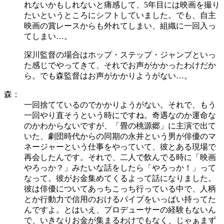
れないかもしれないと痛感して、5年目には映画を撮り
たいというところにシフトしていました。でも、自主
映画の賞レースからも外れてしまい、組織に一回入っ
てしまい…。
深川監督の場合はホップ・ステップ・ジャンプといっ
た感じでやってきて、それでお声がかかったわけだか
ら。でも森監督はお声がかかりようがない…。
森：
一回捨てているのでかかりようがない。それで、もう
一回やり直そうという時にですね。奇遇なのか運命な
のかわからないですが、「畳の桃源郷」に主演で出て
いた、劇団時代からの同期の永井という男が俳優のマ
ネージャーという仕事をやっていて、彼とある現場で
再会したんです。それで、二人で飲んでる時に「映画
やろっか？」みたいな話をしたら「やろっか！」って
なって。彼がお金集めてくるよって話になりました。
彼は俳優についてあっちこっち行っている中で、人柄
とか行動力で信用のおけるパイプをいっぱい持ってた
んですよ。とはいえ、プロデューサーの経験もないん
で、いきなりお金が集まるわけでもなく、じゃぁまず