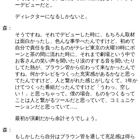
ーデビューだと。
ディレクターになるしかないと。
森：
そうですね。それでデビューした時に、もちろん取材
は面白かったし、色んな事学べたんですけど、初めて
自分で責任を負ったものがテレビ東京の火曜10時にポ
ーンと茶の間に流れた時に、それまで劇場という中で
お客さんの笑い声を聞いたり涙のすする音を聞いたり
してた熱が、ブラウン管から伝わって来なかったんで
すね。何かテレビをつくった充実感があるかなと思っ
てたんですけど、人と繋がれた感じがしなくて。1年か
けてつくった番組だったんですけど「うわっ、空し
い！」と思っちゃって。僕の場合、ものをつくるって
ことは人と繋がるツールだと思っていて、コミュニケ
ーションだと思っていて…。
最初が演劇だから余計そうでしょう。
森：
もしかしたら自分はブラウン管を通して充足感は得ら