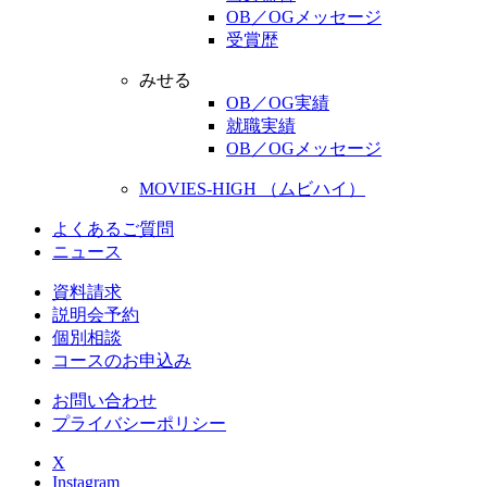
OB／OGメッセージ
受賞歴
みせる
OB／OG実績
就職実績
OB／OGメッセージ
MOVIES-HIGH （ムビハイ）
よくあるご質問
ニュース
資料請求
説明会予約
個別相談
コースのお申込み
お問い合わせ
プライバシーポリシー
X
Instagram