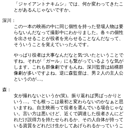
「ジャイアントナキムシ」では、何か変わってきたこ
とがあるんじゃないですか。
深川：
この一本の映画の中に同じ個性を持った登場人物は要
らないんだなって撮影中にわかりました。各々の個性
を出させることが役者を光らせることなんだなって、
そういうことを覚えていったんです。
やっぱり役者は大事なんだなと気づいたということで
すね。それが「ガール」にも繋がっているような気が
します。これも群像劇ですもんね。深川監督は結構群
像劇が多いですよね。逆に森監督は、男２人の主人公
というのが…。
森：
女が撮れないというか(笑)。振り返れば男ばっかりと
いう…。でも根っこは最初と変わらないのかなぁと思
いますね。自主映画って役者を選んでいる場合じゃな
い。言い方は悪いけど、近くで調達した役者さんにど
れだけ説得力を持たせられるか、その人自体が持って
いる資質をどれだけ生かしてあげられるかっていうこ