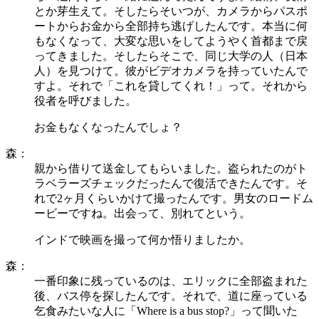
とか芽生えて。そしたらそいつが、カメラからパスポ
ートからお金から全部持ち逃げしたんです。本当に何
もなくなって、大変な思いをしてようやく首都まで戻
ってきました。そしたらそこで、同じ大学の人（日本
人）を見つけて。彼がビデオカメラを持っていたんで
すよ。それで「これを貸してくれ！」って。それから
役者を呼びました。
お金もなくなったんでしょ？
森：
親から借りて送金してもらいました。盗られたのがト
ラベラーズチェックだったんで復活できたんです。そ
れで2ヶ月くらいかけて撮ったんです。男女のロードム
ービーですね。出会って、別れてという。
インドで映画を撮って何か悟りましたか。
森：
一番印象に残っているのは、エリックに全部盗まれた
後、バス停を探したんです。それで、道に座っている
乞食みたいな人に「Where is a bus stop?」って聞いた