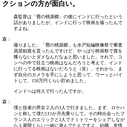
クションの方が面白い。
森監督は「畳の桃源郷」の後にインドに行ったという
話がありましたが、インドに行って映画を撮ったんで
すよね。
森：
撮りました。「畳の桃源郷」も水戸短編映像祭で審査
員奨励賞を貰ったんですけど、やっぱり映画祭で賞を
獲らないとダメなんだなぁと思いました。それで、コ
ンペの中で目立つ映画はなんだろうと考えて、インド
に行ってる映画はないだろうと（笑）。それから、ま
ず自分のカメラを手にしようと思って、ワーッとバイ
トして、150万円くらい貯めました。
インドへは何人で行ったんですか。
森：
僕と役者の男女２人の3人で行きました。まず、ロケハ
ンと称して僕だけ1か月先乗りして。その時出会ったフ
ランス人のエリックと2人でドミトリーをシェアしなが
ら１週間くらい一緒に遊んでたんですよ。結構、友情