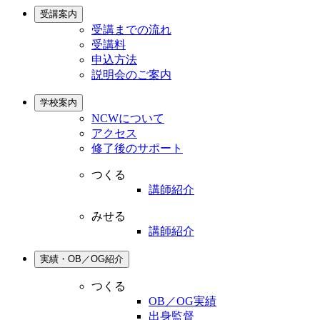
受講案内
受講までの流れ
受講料
申込方法
説明会のご案内
学校案内
NCWについて
アクセス
修了後のサポート
つくる
講師紹介
みせる
講師紹介
実績・OB／OG紹介
つくる
OB／OG実績
出身監督