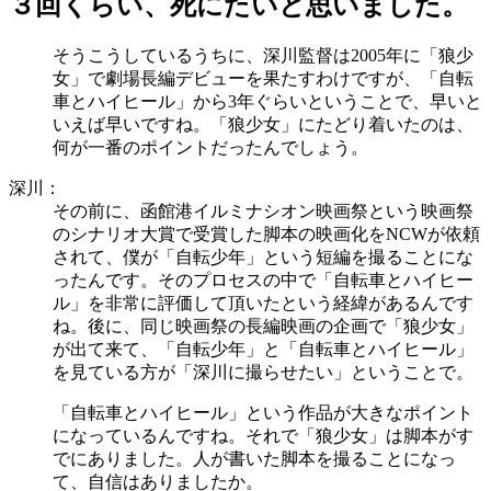
３回くらい、死にたいと思いました。
そうこうしているうちに、深川監督は2005年に「狼少
女」で劇場長編デビューを果たすわけですが、「自転
車とハイヒール」から3年ぐらいということで、早いと
いえば早いですね。「狼少女」にたどり着いたのは、
何が一番のポイントだったんでしょう。
深川：
その前に、函館港イルミナシオン映画祭という映画祭
のシナリオ大賞で受賞した脚本の映画化をNCWが依頼
されて、僕が「自転少年」という短編を撮ることにな
ったんです。そのプロセスの中で「自転車とハイヒー
ル」を非常に評価して頂いたという経緯があるんです
ね。後に、同じ映画祭の長編映画の企画で「狼少女」
が出て来て、「自転少年」と「自転車とハイヒール」
を見ている方が「深川に撮らせたい」ということで。
「自転車とハイヒール」という作品が大きなポイント
になっているんですね。それで「狼少女」は脚本がす
でにありました。人が書いた脚本を撮ることになっ
て、自信はありましたか。