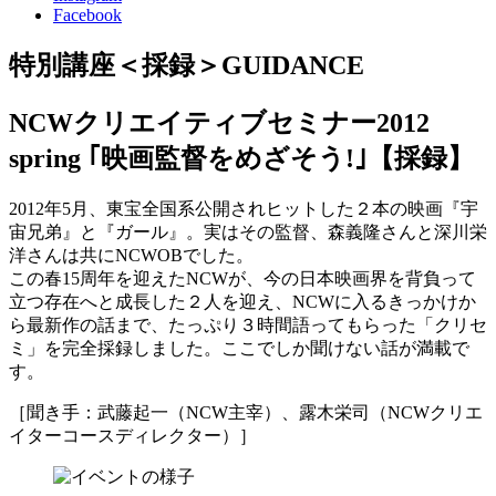
Facebook
特別講座＜採録＞
GUIDANCE
NCWクリエイティブセミナー2012
spring ｢映画監督をめざそう!｣【採録】
2012年5月、東宝全国系公開されヒットした２本の映画『宇
宙兄弟』と『ガール』。実はその監督、森義隆さんと深川栄
洋さんは共にNCWOBでした。
この春15周年を迎えたNCWが、今の日本映画界を背負って
立つ存在へと成長した２人を迎え、NCWに入るきっかけか
ら最新作の話まで、たっぷり３時間語ってもらった「クリセ
ミ」を完全採録しました。ここでしか聞けない話が満載で
す。
［聞き手：武藤起一（NCW主宰）、露木栄司（NCWクリエ
イターコースディレクター）］