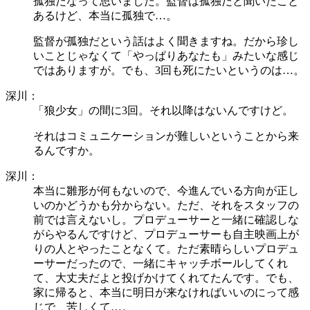
孤独だなって思いました。監督は孤独だと聞いたこと
あるけど、本当に孤独で…。
監督が孤独だという話はよく聞きますね。だから珍し
いことじゃなくて「やっぱりあなたも」みたいな感じ
ではありますが。でも、3回も死にたいというのは…。
深川：
「狼少女」の間に3回。それ以降はないんですけど。
それはコミュニケーションが難しいということから来
るんですか。
深川：
本当に雛形が何もないので、今進んでいる方向が正し
いのかどうかも分からない。ただ、それをスタッフの
前では言えないし。プロデューサーと一緒に確認しな
がらやるんですけど、プロデューサーも自主映画上が
りの人とやったことなくて。ただ素晴らしいプロデュ
ーサーだったので、一緒にキャッチボールしてくれ
て、大丈夫だよと投げかけてくれてたんです。でも、
家に帰ると、本当に明日が来なければいいのにって感
じで、苦しくて…。