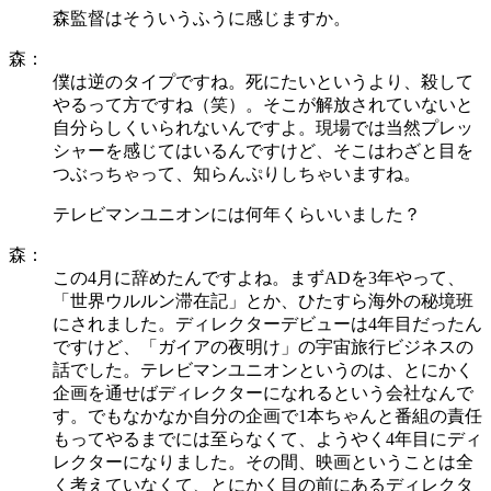
森監督はそういうふうに感じますか。
森：
僕は逆のタイプですね。死にたいというより、殺して
やるって方ですね（笑）。そこが解放されていないと
自分らしくいられないんですよ。現場では当然プレッ
シャーを感じてはいるんですけど、そこはわざと目を
つぶっちゃって、知らんぷりしちゃいますね。
テレビマンユニオンには何年くらいいました？
森：
この4月に辞めたんですよね。まずADを3年やって、
「世界ウルルン滞在記」とか、ひたすら海外の秘境班
にされました。ディレクターデビューは4年目だったん
ですけど、「ガイアの夜明け」の宇宙旅行ビジネスの
話でした。テレビマンユニオンというのは、とにかく
企画を通せばディレクターになれるという会社なんで
す。でもなかなか自分の企画で1本ちゃんと番組の責任
もってやるまでには至らなくて、ようやく4年目にディ
レクターになりました。その間、映画ということは全
く考えていなくて、とにかく目の前にあるディレクタ