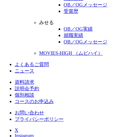
OB／OGメッセージ
受賞歴
みせる
OB／OG実績
就職実績
OB／OGメッセージ
MOVIES-HIGH （ムビハイ）
よくあるご質問
ニュース
資料請求
説明会予約
個別相談
コースのお申込み
お問い合わせ
プライバシーポリシー
X
Instagram