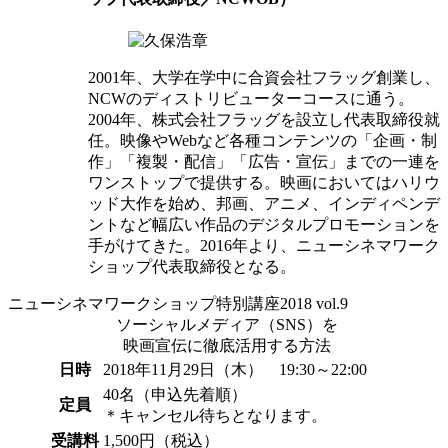
2001年、大学在学中に合資会社フラッグ創業し、
NCWのディストリビューターコースに通う。
2004年、株式会社フラッグを設立し代表取締役就
任。映像やWebなど各種コンテンツの「企画・制
作」「複製・配信」「広告・宣伝」までの一連を
ワンストップで提供する。映画においてはハリウ
ッド大作を始め、邦画、アニメ、インディペンデ
ントなど幅広い作品のデジタルプロモーションを
手がけてきた。2016年より、ニューシネマワーク
ショップ代表取締役となる。
ニューシネマワークショップ特別講座2018 vol.9
ソーシャルメディア（SNS）を
映画宣伝に徹底活用する方法
日時
2018年11月29日（木） 19:30～22:00
40名（申込先着順）
定員
＊キャンセル待ちとなります。
受講料
1,500円（税込）