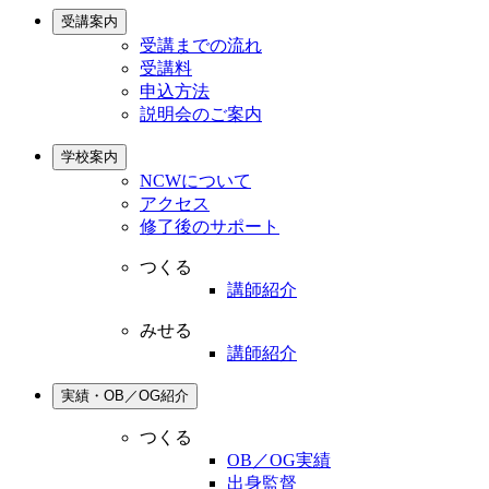
受講案内
受講までの流れ
受講料
申込方法
説明会のご案内
学校案内
NCWについて
アクセス
修了後のサポート
つくる
講師紹介
みせる
講師紹介
実績・OB／OG紹介
つくる
OB／OG実績
出身監督