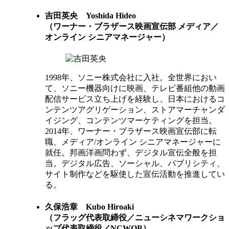
吉田英央
Yoshida Hideo
（ワーナー・ブラザース映画宣伝部 メディア／
オンライン シニアマネージャー）
1998年、ソニー株式会社に入社。全世界におい
て、ソニー機器向けに映画、テレビ番組他の動画
配信サービス立ち上げを経験し、日本におけるコ
ンテンツアグリゲーション、ストアマーチャンダ
イジング、コンテンツマーケティングを担当。
2014年、ワーナー・ブラザース映画宣伝部に転
職、メディア/オンライン シニアマネージャーに
就任。邦画洋画問わず、デジタル宣伝全般を担
当。デジタル広告、ソーシャル、パブリシティ、
サイト制作などを駆使した宣伝活動を推進してい
る。
久保浩章
Kubo Hiroaki
（フラッグ代表取締役／ニューシネマワークショ
ップ代表取締役／NCWOB）