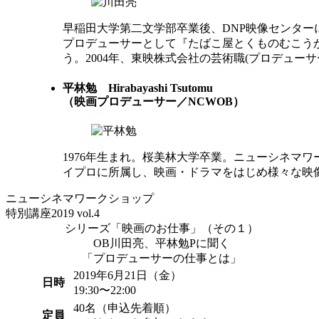
早稲田大学第二文学部卒業後、DNP映像センタ
プロデューサーとして『たばこ屋とくものむこう
う。2004年、東映株式会社の芸術職(プロデュー
平林勉
Hirabayashi Tsutomu
（映画プロデューサー／NCWOB）
1976年生まれ。桜美林大学卒業。ニューシネマ
イプロに所属し、映画・ドラマをはじめ様々な映
ニューシネマワークショップ
特別講座2019 vol.4
シリーズ「映画のお仕事」（その１）
OB川田亮、平林勉Pに聞く
「プロデューサーの仕事とは」
2019年6月21日（金）
日時
19:30〜22:00
40名（申込先着順）
定員