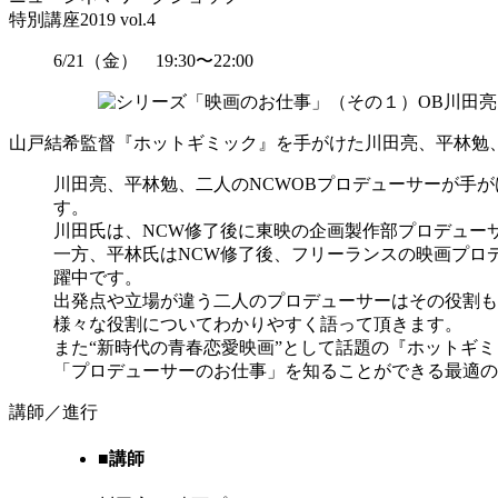
特別講座2019 vol.4
6/21（金） 19:30〜22:00
山戸結希監督『ホットギミック』を手がけた川田亮、平林勉、
川田亮、平林勉、二人のNCWOBプロデューサーが手が
す。
川田氏は、NCW修了後に東映の企画製作部プロデュー
一方、平林氏はNCW修了後、フリーランスの映画プロ
躍中です。
出発点や立場が違う二人のプロデューサーはその役割も
様々な役割についてわかりやすく語って頂きます。
また“新時代の青春恋愛映画”として話題の『ホットギ
「プロデューサーのお仕事」を知ることができる最適の
講師／進行
■講師