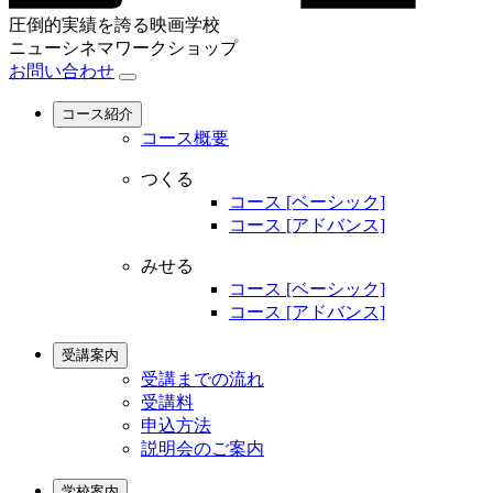
圧倒的実績を誇る映画学校
ニューシネマワークショップ
お問い合わせ
コース紹介
コース概要
つくる
コース [ベーシック]
コース [アドバンス]
みせる
コース [ベーシック]
コース [アドバンス]
受講案内
受講までの流れ
受講料
申込方法
説明会のご案内
学校案内