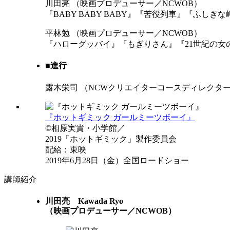
川田亮
（映画プロデューサー／NCWOB）
『BABY BABY BABY』『苦役列車』『ふしぎ
平林勉
（映画プロデューサー／NCWOB）
『ハローグッバイ』『もぎりさん』『21世紀の女
■進行
露木栄司
（NCWクリエイターコースディレクタ
『ホットギミック ガールミーツボーイ』
©相原実貴・小学館／
2019「ホットギミック」製作委員会
配給：東映
2019年6月28日（金）全国ロードショー
講師紹介
川田亮
Kawada Ryo
（映画プロデューサー／NCWOB）