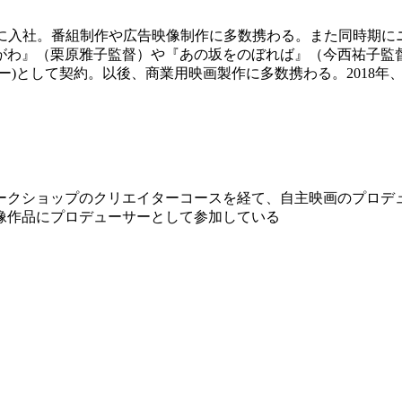
ーに入社。番組制作や広告映像制作に多数携わる。また同時期に
がわ』（栗原雅子監督）や『あの坂をのぼれば』（今西祐子監
サー)として契約。以後、商業用映画製作に多数携わる。2018
ワークショップのクリエイターコースを経て、自主映画のプロ
像作品にプロデューサーとして参加している