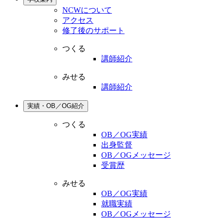
NCWについて
アクセス
修了後のサポート
つくる
講師紹介
みせる
講師紹介
実績・OB／OG紹介
つくる
OB／OG実績
出身監督
OB／OGメッセージ
受賞歴
みせる
OB／OG実績
就職実績
OB／OGメッセージ