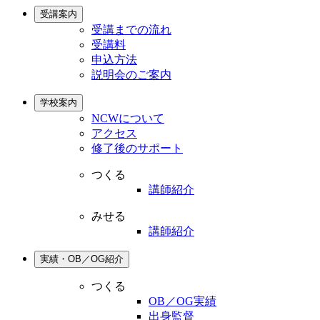
受講案内
受講までの流れ
受講料
申込方法
説明会のご案内
学校案内
NCWについて
アクセス
修了後のサポート
つくる
講師紹介
みせる
講師紹介
実績・OB／OG紹介
つくる
OB／OG実績
出身監督