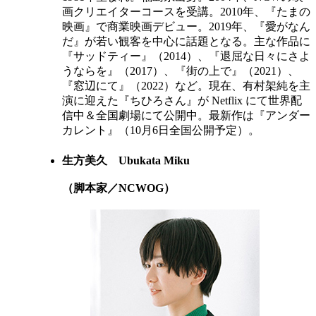
画クリエイターコースを受講。2010年、『たまの
映画』で商業映画デビュー。2019年、『愛がなん
だ』が若い観客を中心に話題となる。主な作品に
『サッドティー』（2014）、『退屈な日々にさよ
うならを』（2017）、『街の上で』（2021）、
『窓辺にて』（2022）など。現在、有村架純を主
演に迎えた『ちひろさん』が Netflix にて世界配
信中＆全国劇場にて公開中。最新作は『アンダー
カレント』（10月6日全国公開予定）。
生方美久
Ubukata Miku
（脚本家／NCWOG）