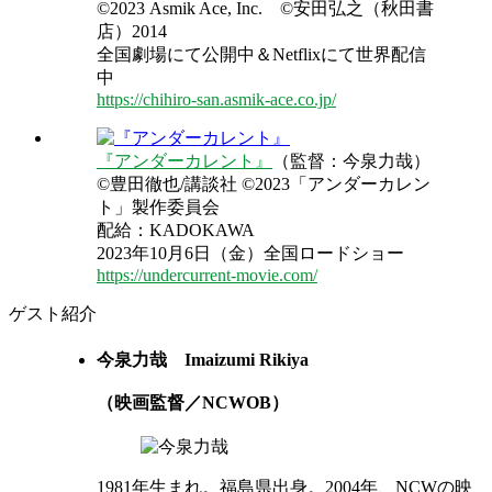
©2023 Asmik Ace, Inc. ©安田弘之（秋田書
店）2014
全国劇場にて公開中＆Netflixにて世界配信
中
https://chihiro-san.asmik-ace.co.jp/
『アンダーカレント』
（監督：今泉力哉）
©豊田徹也/講談社 ©2023「アンダーカレン
ト」製作委員会
配給：KADOKAWA
2023年10月6日（金）全国ロードショー
https://undercurrent-movie.com/
ゲスト紹介
今泉力哉
Imaizumi Rikiya
（映画監督／NCWOB）
1981年生まれ。福島県出身。2004年、NCWの映