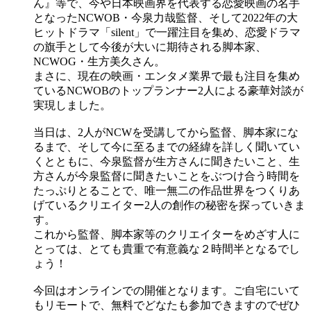
ん』等で、今や日本映画界を代表する恋愛映画の名手
となったNCWOB・今泉力哉監督、そして2022年の大
ヒットドラマ「silent」で一躍注目を集め、恋愛ドラマ
の旗手として今後が大いに期待される脚本家、
NCWOG・生方美久さん。
まさに、現在の映画・エンタメ業界で最も注目を集め
ているNCWOBのトップランナー2人による豪華対談が
実現しました。
当日は、2人がNCWを受講してから監督、脚本家にな
るまで、そして今に至るまでの経緯を詳しく聞いてい
くとともに、今泉監督が生方さんに聞きたいこと、生
方さんが今泉監督に聞きたいことをぶつけ合う時間を
たっぷりとることで、唯一無二の作品世界をつくりあ
げているクリエイター2人の創作の秘密を探っていきま
す。
これから監督、脚本家等のクリエイターをめざす人に
とっては、とても貴重で有意義な２時間半となるでし
ょう！
今回はオンラインでの開催となります。ご自宅にいて
もリモートで、無料でどなたも参加できますのでぜひ