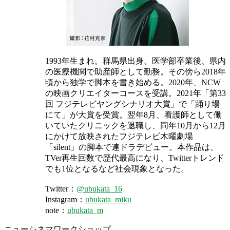
1993年生まれ。群馬県出身。医学部卒業後、県内
の医療機関で助産師として勤務。その傍ら2018年
頃から独学で脚本を書き始める。2020年、NCW
の映画クリエイターコースを受講。2021年「第33
回 フジテレビヤングシナリオ大賞」で「踊り場
にて」が大賞を受賞。翌年8月、看護師として働
いていたクリニックを退職し、同年10月から12月
にかけて放映されたフジテレビ木曜劇場
「silent」の脚本で連ドラデビュー。本作品は、
TVer再生回数で歴代最高になり、Twitterトレンド
でも1位となるなど社会現象となった。
Twitter：
@ubukata_16
Instagram：
ubukata_miku
note：
ubukata_m
ニューシネマワークショップ