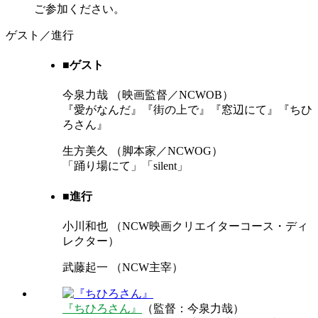
ご参加ください。
ゲスト／進行
■ゲスト
今泉力哉
（映画監督／NCWOB）
『愛がなんだ』『街の上で』『窓辺にて』『ちひ
ろさん』
生方美久
（脚本家／NCWOG）
「踊り場にて」「silent」
■進行
小川和也
（NCW映画クリエイターコース・ディ
レクター）
武藤起一
（NCW主宰）
『ちひろさん』
（監督：今泉力哉）