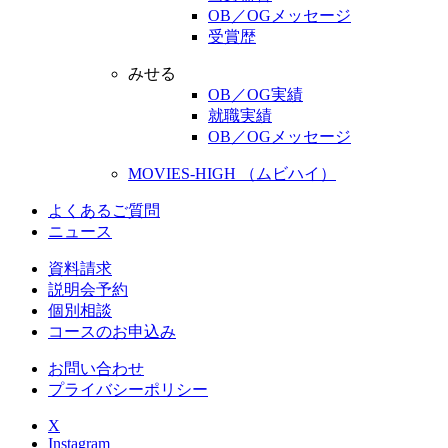
OB／OGメッセージ
受賞歴
みせる
OB／OG実績
就職実績
OB／OGメッセージ
MOVIES-HIGH （ムビハイ）
よくあるご質問
ニュース
資料請求
説明会予約
個別相談
コースのお申込み
お問い合わせ
プライバシーポリシー
X
Instagram