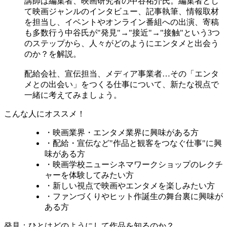
講師は編集者、映画研究者の中谷祐介氏。編集者とし
て映画ジャンルのインタビュー、記事執筆、情報取材
を担当し、イベントやオンライン番組への出演、寄稿
も多数行う中谷氏が"発見"→"接近"→"接触"という3つ
のステップから、人々がどのようにエンタメと出会う
のか？を解説。
配給会社、宣伝担当、メディア事業者…その「エンタ
メとの出会い」をつくる仕事について、新たな視点で
一緒に考えてみましょう。
こんな人にオススメ！
・映画業界・エンタメ業界に興味がある方
・配給・宣伝など"作品と観客をつなぐ仕事"に興
味がある方
・映画学校ニューシネマワークショップのレクチ
ャーを体験してみたい方
・新しい視点で映画やエンタメを楽しみたい方
・ファンづくりやヒット作誕生の舞台裏に興味が
ある方
発見：
ひとはどのようにして作品を知るのか？