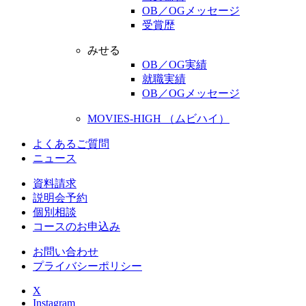
OB／OGメッセージ
受賞歴
みせる
OB／OG実績
就職実績
OB／OGメッセージ
MOVIES-HIGH （ムビハイ）
よくあるご質問
ニュース
資料請求
説明会予約
個別相談
コースのお申込み
お問い合わせ
プライバシーポリシー
X
Instagram