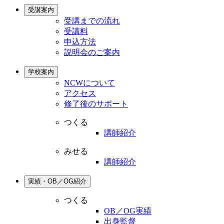
受講案内
受講までの流れ
受講料
申込方法
説明会のご案内
学校案内
NCWについて
アクセス
修了後のサポート
つくる
講師紹介
みせる
講師紹介
実績・OB／OG紹介
つくる
OB／OG実績
出身監督