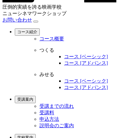
圧倒的実績を誇る映画学校
ニューシネマワークショップ
お問い合わせ
コース紹介
コース概要
つくる
コース [ベーシック]
コース [アドバンス]
みせる
コース [ベーシック]
コース [アドバンス]
受講案内
受講までの流れ
受講料
申込方法
説明会のご案内
学校案内