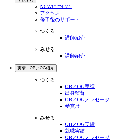
NCWについて
アクセス
修了後のサポート
つくる
講師紹介
みせる
講師紹介
実績・OB／OG紹介
つくる
OB／OG実績
出身監督
OB／OGメッセージ
受賞歴
みせる
OB／OG実績
就職実績
OB／OGメッセージ