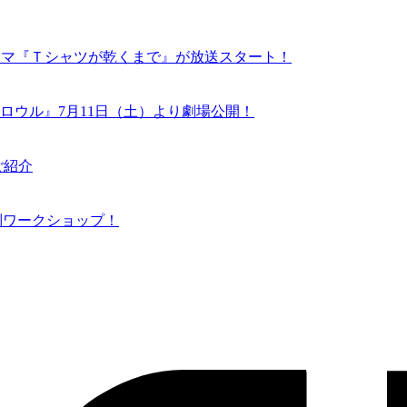
ドラマ『Ｔシャツが乾くまで』が放送スタート！
ロウル』7月11日（土）より劇場公開！
ご紹介
N 特別ワークショップ！