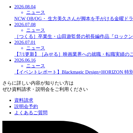
2026.08.04
ニュース
NCW OB/OG・ 生方美久さんが脚本を手がける金曜
2026.07.08
ニュース
［つくる］卒業生・山田遊監督の初長編作品『ロックン
2026.07.01
ニュース
【7/1更新】［みせる］映画業界への就職・転職実績の
2026.06.16
ニュース
【イベントレポート】Blackmagic Design×HORIZO
さらに詳しい内容が知りたい方は
ぜひ資料請求・説明会をご利用ください
資料請求
説明会予約
よくあるご質問