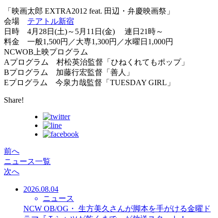
「映画太郎 EXTRA2012 feat. 田辺・弁慶映画祭」
会場
テアトル新宿
日時 4月28日(土)～5月11日(金) 連日21時～
料金 一般1,500円／大専1,300円／水曜日1,000円
NCWOB上映プログラム
Aプログラム 村松英治監督「ひねくれてもポップ」
Bプログラム 加藤行宏監督「善人」
Eプログラム 今泉力哉監督「TUESDAY GIRL」
Share!
前へ
ニュース一覧
次へ
2026.08.04
ニュース
NCW OB/OG・ 生方美久さんが脚本を手がける金曜ド