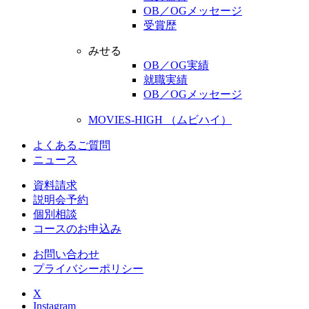
OB／OGメッセージ
受賞歴
みせる
OB／OG実績
就職実績
OB／OGメッセージ
MOVIES-HIGH （ムビハイ）
よくあるご質問
ニュース
資料請求
説明会予約
個別相談
コースのお申込み
お問い合わせ
プライバシーポリシー
X
Instagram