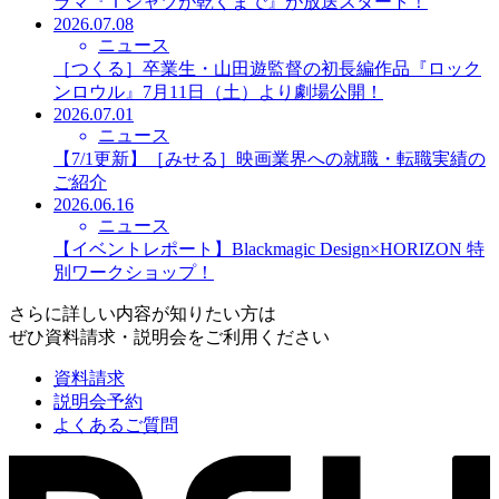
ラマ『Ｔシャツが乾くまで』が放送スタート！
2026.07.08
ニュース
［つくる］卒業生・山田遊監督の初長編作品『ロック
ンロウル』7月11日（土）より劇場公開！
2026.07.01
ニュース
【7/1更新】［みせる］映画業界への就職・転職実績の
ご紹介
2026.06.16
ニュース
【イベントレポート】Blackmagic Design×HORIZON 特
別ワークショップ！
さらに詳しい内容が知りたい方は
ぜひ資料請求・説明会をご利用ください
資料請求
説明会予約
よくあるご質問