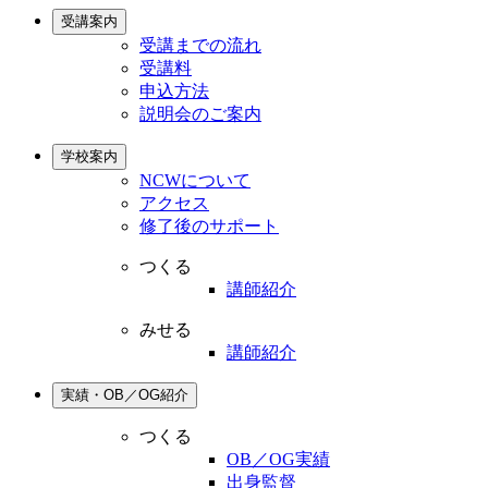
受講案内
受講までの流れ
受講料
申込方法
説明会のご案内
学校案内
NCWについて
アクセス
修了後のサポート
つくる
講師紹介
みせる
講師紹介
実績・OB／OG紹介
つくる
OB／OG実績
出身監督