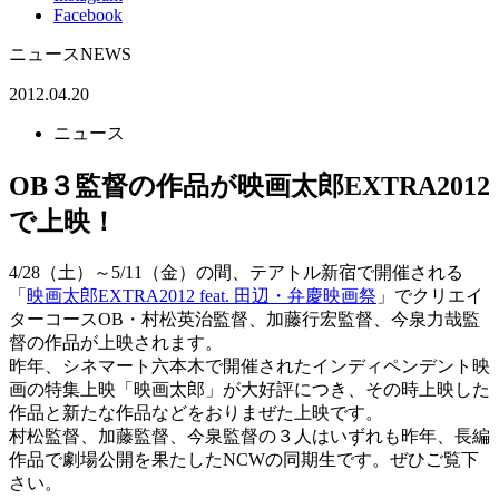
Facebook
ニュース
NEWS
2012.04.20
ニュース
OB３監督の作品が映画太郎EXTRA2012
で上映！
4/28（土）～5/11（金）の間、テアトル新宿で開催される
「
映画太郎EXTRA2012 feat. 田辺・弁慶映画祭
」でクリエイ
ターコースOB・村松英治監督、加藤行宏監督、今泉力哉監
督の作品が上映されます。
昨年、シネマート六本木で開催されたインディペンデント映
画の特集上映「映画太郎」が大好評につき、その時上映した
作品と新たな作品などをおりまぜた上映です。
村松監督、加藤監督、今泉監督の３人はいずれも昨年、長編
作品で劇場公開を果たしたNCWの同期生です。ぜひご覧下
さい。