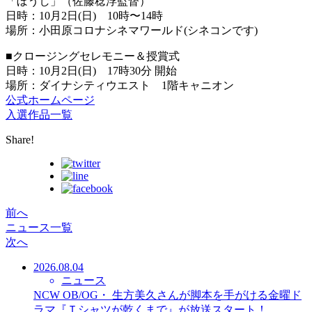
「ぼうし」（佐藤稔浮監督）
日時：10月2日(日) 10時〜14時
場所：小田原コロナシネマワールド(シネコンです)
■クロージングセレモニー＆授賞式
日時：10月2日(日) 17時30分 開始
場所：ダイナシティウエスト 1階キャニオン
公式ホームページ
入選作品一覧
Share!
前へ
ニュース一覧
次へ
2026.08.04
ニュース
NCW OB/OG・ 生方美久さんが脚本を手がける金曜ド
ラマ『Ｔシャツが乾くまで』が放送スタート！