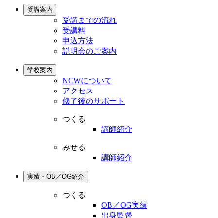
受講案内
受講までの流れ
受講料
申込方法
説明会のご案内
学校案内
NCWについて
アクセス
修了後のサポート
つくる
講師紹介
みせる
講師紹介
実績・OB／OG紹介
つくる
OB／OG実績
出身監督