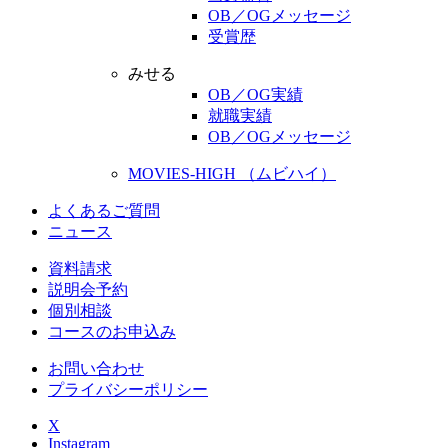
OB／OGメッセージ
受賞歴
みせる
OB／OG実績
就職実績
OB／OGメッセージ
MOVIES-HIGH （ムビハイ）
よくあるご質問
ニュース
資料請求
説明会予約
個別相談
コースのお申込み
お問い合わせ
プライバシーポリシー
X
Instagram