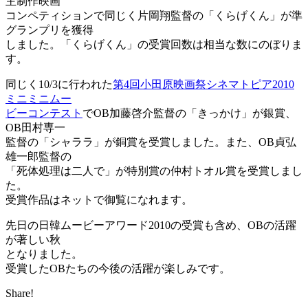
主制作映画
コンペティションで同じく片岡翔監督の「くらげくん」が準
グランプリを獲得
しました。「くらげくん」の受賞回数は相当な数にのぼりま
す。
同じく10/3に行われた
第4回小田原映画祭シネマトピア2010
ミニミニムー
ビーコンテスト
でOB加藤啓介監督の「きっかけ」が銀賞、
OB田村専一
監督の「シャララ」が銅賞を受賞しました。また、OB貞弘
雄一郎監督の
「死体処理は二人で」が特別賞の仲村トオル賞を受賞しまし
た。
受賞作品はネットで御覧になれます。
先日の日韓ムービーアワード2010の受賞も含め、OBの活躍
が著しい秋
となりました。
受賞したOBたちの今後の活躍が楽しみです。
Share!