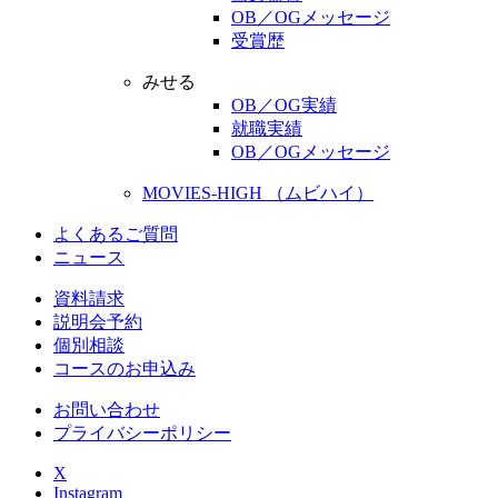
OB／OGメッセージ
受賞歴
みせる
OB／OG実績
就職実績
OB／OGメッセージ
MOVIES-HIGH （ムビハイ）
よくあるご質問
ニュース
資料請求
説明会予約
個別相談
コースのお申込み
お問い合わせ
プライバシーポリシー
X
Instagram