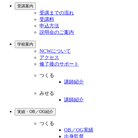
受講案内
受講までの流れ
受講料
申込方法
説明会のご案内
学校案内
NCWについて
アクセス
修了後のサポート
つくる
講師紹介
みせる
講師紹介
実績・OB／OG紹介
つくる
OB／OG実績
出身監督