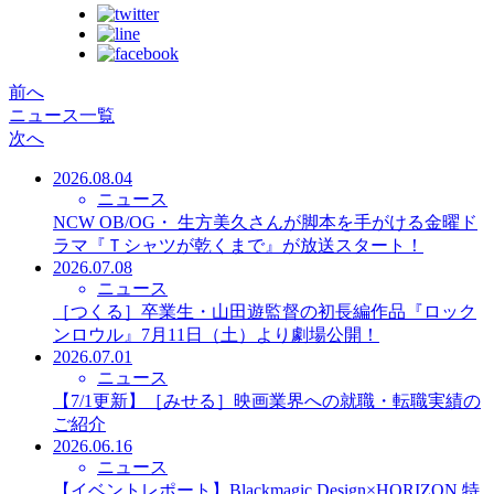
前へ
ニュース一覧
次へ
2026.08.04
ニュース
NCW OB/OG・ 生方美久さんが脚本を手がける金曜ド
ラマ『Ｔシャツが乾くまで』が放送スタート！
2026.07.08
ニュース
［つくる］卒業生・山田遊監督の初長編作品『ロック
ンロウル』7月11日（土）より劇場公開！
2026.07.01
ニュース
【7/1更新】［みせる］映画業界への就職・転職実績の
ご紹介
2026.06.16
ニュース
【イベントレポート】Blackmagic Design×HORIZON 特