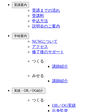
受講案内
受講までの流れ
受講料
申込方法
説明会のご案内
学校案内
NCWについて
アクセス
修了後のサポート
つくる
講師紹介
みせる
講師紹介
実績・OB／OG紹介
つくる
OB／OG実績
出身監督