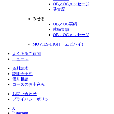
OB／OGメッセージ
受賞歴
みせる
OB／OG実績
就職実績
OB／OGメッセージ
MOVIES-HIGH （ムビハイ）
よくあるご質問
ニュース
資料請求
説明会予約
個別相談
コースのお申込み
お問い合わせ
プライバシーポリシー
X
Instagram