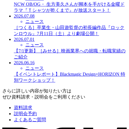
NCW OB/OG・ 生方美久さんが脚本を手がける金曜ド
ラマ『Ｔシャツが乾くまで』が放送スタート！
2026.07.08
ニュース
［つくる］卒業生・山田遊監督の初長編作品『ロック
ンロウル』7月11日（土）より劇場公開！
2026.07.01
ニュース
【7/1更新】［みせる］映画業界への就職・転職実績の
ご紹介
2026.06.16
ニュース
【イベントレポート】Blackmagic Design×HORIZON 特
別ワークショップ！
さらに詳しい内容が知りたい方は
ぜひ資料請求・説明会をご利用ください
資料請求
説明会予約
よくあるご質問